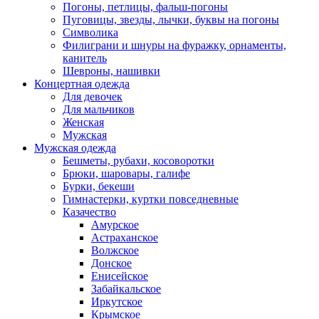
Погоны, петлицы, фальш-погоны
Пуговицы, звезды, лычки, буквы на погоны
Символика
Филиграни и шнуры на фуражку, орнаменты,
канитель
Шевроны, нашивки
Концертная одежда
Для девочек
Для мальчиков
Женская
Мужская
Мужская одежда
Бешметы, рубахи, косоворотки
Брюки, шаровары, галифе
Бурки, бекеши
Гимнастерки, куртки повседневные
Казачество
Амурское
Астраханское
Волжское
Донское
Енисейское
Забайкальское
Иркутское
Крымское