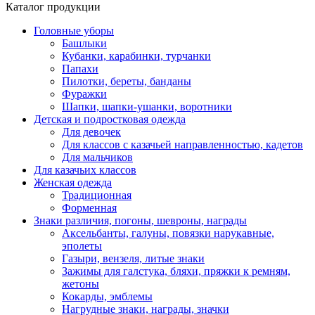
Каталог продукции
Головные уборы
Башлыки
Кубанки, карабинки, турчанки
Папахи
Пилотки, береты, банданы
Фуражки
Шапки, шапки-ушанки, воротники
Детская и подростковая одежда
Для девочек
Для классов с казачьей направленностью, кадетов
Для мальчиков
Для казачьих классов
Женская одежда
Традиционная
Форменная
Знаки различия, погоны, шевроны, награды
Аксельбанты, галуны, повязки нарукавные,
эполеты
Газыри, вензеля, литые знаки
Зажимы для галстука, бляхи, пряжки к ремням,
жетоны
Кокарды, эмблемы
Нагрудные знаки, награды, значки