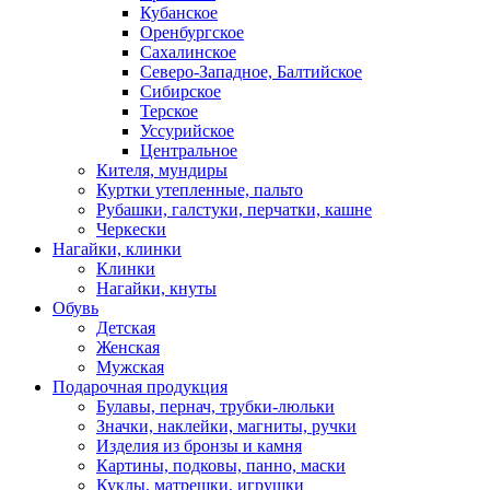
Кубанское
Оренбургское
Сахалинское
Северо-Западное, Балтийское
Сибирское
Терское
Уссурийское
Центральное
Кителя, мундиры
Куртки утепленные, пальто
Рубашки, галстуки, перчатки, кашне
Черкески
Нагайки, клинки
Клинки
Нагайки, кнуты
Обувь
Детская
Женская
Мужская
Подарочная продукция
Булавы, пернач, трубки-люльки
Значки, наклейки, магниты, ручки
Изделия из бронзы и камня
Картины, подковы, панно, маски
Куклы, матрешки, игрушки