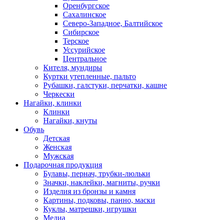
Оренбургское
Сахалинское
Северо-Западное, Балтийское
Сибирское
Терское
Уссурийское
Центральное
Кителя, мундиры
Куртки утепленные, пальто
Рубашки, галстуки, перчатки, кашне
Черкески
Нагайки, клинки
Клинки
Нагайки, кнуты
Обувь
Детская
Женская
Мужская
Подарочная продукция
Булавы, пернач, трубки-люльки
Значки, наклейки, магниты, ручки
Изделия из бронзы и камня
Картины, подковы, панно, маски
Куклы, матрешки, игрушки
Медиа