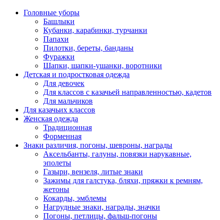
Головные уборы
Башлыки
Кубанки, карабинки, турчанки
Папахи
Пилотки, береты, банданы
Фуражки
Шапки, шапки-ушанки, воротники
Детская и подростковая одежда
Для девочек
Для классов с казачьей направленностью, кадетов
Для мальчиков
Для казачьих классов
Женская одежда
Традиционная
Форменная
Знаки различия, погоны, шевроны, награды
Аксельбанты, галуны, повязки нарукавные,
эполеты
Газыри, вензеля, литые знаки
Зажимы для галстука, бляхи, пряжки к ремням,
жетоны
Кокарды, эмблемы
Нагрудные знаки, награды, значки
Погоны, петлицы, фальш-погоны