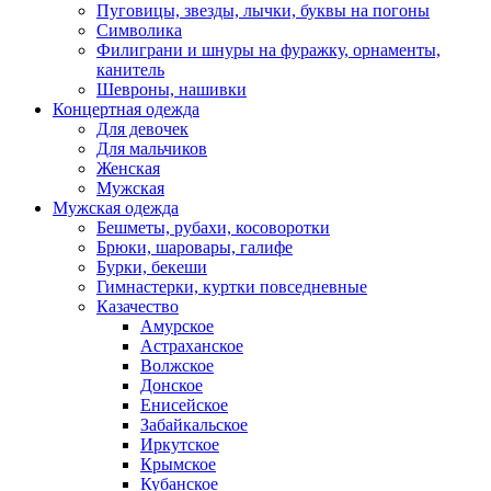
Пуговицы, звезды, лычки, буквы на погоны
Символика
Филиграни и шнуры на фуражку, орнаменты,
канитель
Шевроны, нашивки
Концертная одежда
Для девочек
Для мальчиков
Женская
Мужская
Мужская одежда
Бешметы, рубахи, косоворотки
Брюки, шаровары, галифе
Бурки, бекеши
Гимнастерки, куртки повседневные
Казачество
Амурское
Астраханское
Волжское
Донское
Енисейское
Забайкальское
Иркутское
Крымское
Кубанское