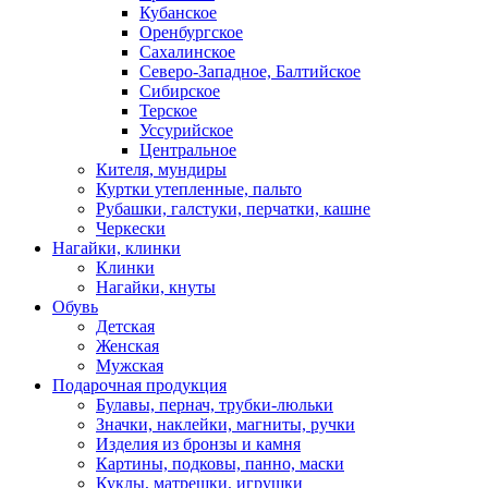
Кубанское
Оренбургское
Сахалинское
Северо-Западное, Балтийское
Сибирское
Терское
Уссурийское
Центральное
Кителя, мундиры
Куртки утепленные, пальто
Рубашки, галстуки, перчатки, кашне
Черкески
Нагайки, клинки
Клинки
Нагайки, кнуты
Обувь
Детская
Женская
Мужская
Подарочная продукция
Булавы, пернач, трубки-люльки
Значки, наклейки, магниты, ручки
Изделия из бронзы и камня
Картины, подковы, панно, маски
Куклы, матрешки, игрушки