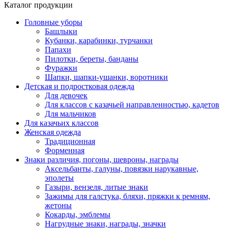
Каталог продукции
Головные уборы
Башлыки
Кубанки, карабинки, турчанки
Папахи
Пилотки, береты, банданы
Фуражки
Шапки, шапки-ушанки, воротники
Детская и подростковая одежда
Для девочек
Для классов с казачьей направленностью, кадетов
Для мальчиков
Для казачьих классов
Женская одежда
Традиционная
Форменная
Знаки различия, погоны, шевроны, награды
Аксельбанты, галуны, повязки нарукавные,
эполеты
Газыри, вензеля, литые знаки
Зажимы для галстука, бляхи, пряжки к ремням,
жетоны
Кокарды, эмблемы
Нагрудные знаки, награды, значки