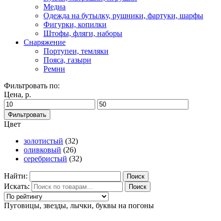
Медиа
Одежда на бутылку, рушники, фартуки, шарфы
Фигурки, копилки
Штофы, фляги, наборы
Снаряжение
Портупеи, темляки
Пояса, газыри
Ремни
Фильтровать по:
Цена, р.
Фильтровать
Цвет
золотистый
(32)
оливковый
(26)
серебристый
(32)
Найти:
Искать:
Поиск
Пуговицы, звезды, лычки, буквы на погоны