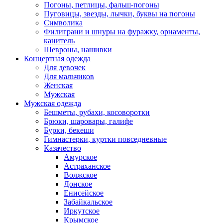
Погоны, петлицы, фальш-погоны
Пуговицы, звезды, лычки, буквы на погоны
Символика
Филиграни и шнуры на фуражку, орнаменты,
канитель
Шевроны, нашивки
Концертная одежда
Для девочек
Для мальчиков
Женская
Мужская
Мужская одежда
Бешметы, рубахи, косоворотки
Брюки, шаровары, галифе
Бурки, бекеши
Гимнастерки, куртки повседневные
Казачество
Амурское
Астраханское
Волжское
Донское
Енисейское
Забайкальское
Иркутское
Крымское